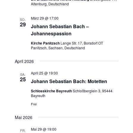
Altenburg, Deutschland
v
i
März 29 @ 17:00
SO.
g
29
Johann Sebastian Bach –
a
Johannespassion
t
Kirche Panitzsch
Lange Str. 17, Borsdorf OT
i
Panitzsch, Sachsen, Deutschland
o
April 2026
n
April 25 @ 19:00
SA.
25
Johann Sebastian Bach: Motetten
Schlosskirche Bayreuth
Schloßberglein 3, 95444
Bayreuth
Frei
Mai 2026
Mai 29 @ 19:00
FR.