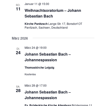
n
Januar 11 @ 15:00
e
SO.
11
-
Weihnachtsoratorium – Johann
u
N
Sebastian Bach
n
a
Kirche Panitzsch
Lange Str. 17, Borsdorf OT
d
v
Panitzsch, Sachsen, Deutschland
A
i
n
März 2026
g
s
a
März 24 @ 19:00
DI.
t
i
24
Johann Sebastian Bach –
i
c
Johannespassion
o
h
Thomaskirche Leipzig
n
t
Kostenlos
e
n
März 28 @ 17:00
SA.
28
,
Johann Sebastian Bach –
N
Johannespassion
a
Ev. Brüderkirche Kirche Altenburg
Brüdergasse 11,