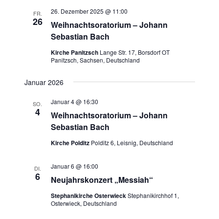
t
a
e
t
a
e
26. Dezember 2025 @ 11:00
FR.
n
u
26
n
Weihnachtsoratorium – Johann
s
m
Sebastian Bach
s
t
w
t
Kirche Panitzsch
Lange Str. 17, Borsdorf OT
a
ä
Panitzsch, Sachsen, Deutschland
a
h
l
l
l
t
Januar 2026
e
u
t
n
Januar 4 @ 16:30
n
SO.
u
4
.
Weihnachtsoratorium – Johann
g
n
Sebastian Bach
A
g
n
Kirche Polditz
Polditz 6, Leisnig, Deutschland
e
s
n
i
Januar 6 @ 16:00
DI.
S
6
c
Neujahrskonzert „Messiah“
u
h
Stephanikirche Osterwieck
Stephanikirchhof 1,
t
c
Osterwieck, Deutschland
e
h