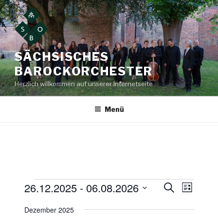
Zum
Inhalt
springen
SÄCHSISCHES
BAROCKORCHESTER
Herzlich willkommen auf unserer Internetseite
Menü
Veranstaltungen
26.12.2025
 - 
06.08.2026
V
V
S
L
u
e
e
i
D
c
Dezember 2025
s
r
a
r
h